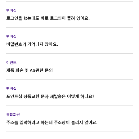
해당 쿠키값의 싱크가 맞지 않을수 있습니다. 해결방법은 첫째
하나의 계정으로 적립후 다른계정으로 로그인하기전에
멤버십
통합회원 서비스로 인해 간혹 특정 매체 사이트에서만
https://www.hjmembers.co.kr 에서 로그아웃을 진행해
로그인을 했는데도 바로 로그인이 풀려 있어요.
로그인계정이 끊기는 현상이 일어납니다. 불편하시겠지만 포인트
주세요. 그리고 포인트를 적립할 매체에서 로그인을 하시기
적립이 안되는 매체를 파악후 적립이 안되는 해당매체에서
바랍니다. 둘째 위의 방법에도 원할히 적립이 안될시 브라우저의
로그아웃을 한 후 재로그인 후 적립을 부탁드립니다. 감사합니다.
멤버십
사용하시는 브라우저의 설정에서 쿠키제한을 해제 시켜 허용
'인터넷사용기록삭제'를 하신후 로그인을 해주세요. 감사합니다.
비밀번호가 기억나지 않아요.
상태로 변경 후 시도해 주시기 바랍니다.
이벤트
홈페이지에 접속한 후 ‘아이디/비밀번호 찾기’ 메뉴를 통해 쉽게
제품 파손 및 AS관련 문의
확인할 수 있습니다. 비밀번호를 잊어버린 경우 가입시 입력하신
이메일, 성함을 입력하시면 해당 메일로 임시 비밀번호가 발급
됩니다. 단, SNS를 통한 회원가입은 비밀번호 찾기가 불가능
멤버십
허스트중앙의 엘르 코리아는 '잡지 매체사'이기 때문에
합니다.
포인트샵 상품교환 문자 재발송은 어떻게 하나요?
잡화상품을 판매하거나 관리하는 일은 하고 있지 않습니다. 관련
문의는 해당 점포측에 문의 부탁 드립니다.
통합회원
허스트중앙 포인트샵에서는 구매 후 상품 교환 문자 삭제 시에
주소를 입력하려고 하는데 주소창이 눌리지 않아요.
재발송 서비스를 제공 해드리고 있습니다. 재발송에 대한 방법은
아래 과정을 참고하여 주시기 바랍니다. 마이페이지-> 포인트