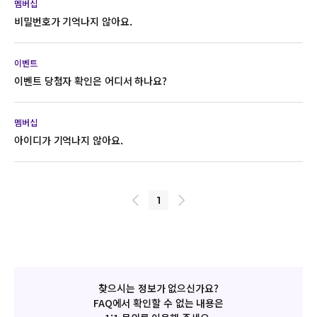
관리-> 포인트 내역 [소진]탭 -> 소진 리스트 중 원하는 상품 선택-
멤버십
PC의 경우 '주소검색'버튼, 모바일일 경우 '돋보기 버튼'을
> 주문 상세에서 '쿠폰 재발송' 버튼 클릭 감사합니다.
비밀번호가 기억나지 않아요.
눌러주세요. 만약 해당 버튼의 클릭 이후에도 동작이 안된다면
개인설정에서 보안관련 하여 설정(팝업금지 등)을 확인해 주세요.
팝업이 뜨고 주소검색을 한 후 해당 주소를 누르면 자동기입이
이벤트
홈페이지에 접속한 후 ‘아이디/비밀번호 찾기’ 메뉴를 통해 쉽게
됩니다.
이벤트 당첨자 확인은 어디서 하나요?
확인할 수 있습니다. 비밀번호를 잊어버린 경우 PASS 본인인증을
완료한 후 비밀번호 재설정을 통해 로그인이 가능합니다.
멤버십
홈페이지에서 진행한 이벤트는 ‘EVENT’ 메뉴 공지사항을 통해
아이디가 기억나지 않아요.
발표합니다. 페이스북, 인스타그램 등의 SNS에서 진행한
이벤트는 해당 채널에서 공지되거나 개별 통보되오니 이점 참고
바랍니다.
홈페이지에 접속한 후 ‘아이디/비밀번호 찾기’ 메뉴를 통해 쉽게
1
확인할 수 있습니다. 아이디를 잊어버린 경우, 성함, 회원가입시
연락처를 입력하시면 아이디를 찾으실 수 있습니다.
찾으시는 정보가 없으신가요?
FAQ에서 확인할 수 없는 내용은